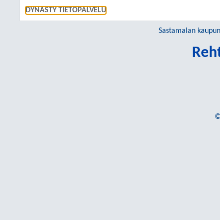
SIIRRY S
DYNASTY TIETOPALVELU
Sastamalan kaupun
Reht
©