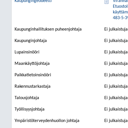
Kaupungingeodeetti
Viranha
Etuosto
käyttämä
483-5-3
Kaupunginhallituksen puheenjohtaja
Ei julkaistuj
Kaupunginjohtaja
Ei julkaistuj
Lupainsinööri
Ei julkaistuj
Maankäyttöjohtaja
Ei julkaistuj
Paikkatietoinsinööri
Ei julkaistuj
Rakennustarkastaja
Ei julkaistuj
Talousjohtaja
Ei julkaistuj
Työllisyysjohtaja
Ei julkaistuj
Ympäristöterveydenhuollon johtaja
Ei julkaistuj