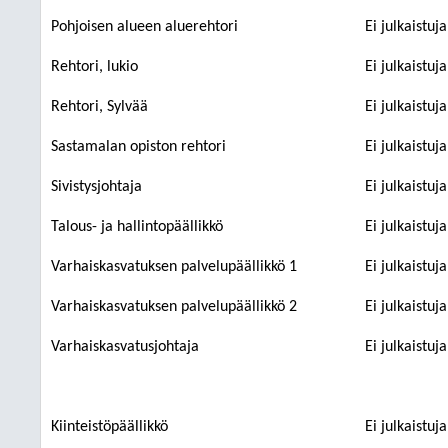
Pohjoisen alueen aluerehtori
Ei julkaistuj
Rehtori, lukio
Ei julkaistuj
Rehtori, Sylvää
Ei julkaistuj
Sastamalan opiston rehtori
Ei julkaistuj
Sivistysjohtaja
Ei julkaistuj
Talous- ja hallintopäällikkö
Ei julkaistuj
Varhaiskasvatuksen palvelupäällikkö 1
Ei julkaistuj
Varhaiskasvatuksen palvelupäällikkö 2
Ei julkaistuj
Varhaiskasvatusjohtaja
Ei julkaistuj
Kiinteistöpäällikkö
Ei julkaistuj