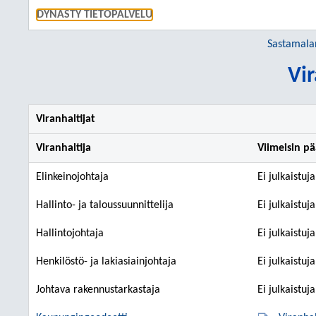
SIIRRY S
DYNASTY TIETOPALVELU
Sastamala
Vir
Viranhaltijat
Viranhaltija
Viimeisin p
Elinkeinojohtaja
Ei julkaistuj
Hallinto- ja taloussuunnittelija
Ei julkaistuj
Hallintojohtaja
Ei julkaistuj
Henkilöstö- ja lakiasiainjohtaja
Ei julkaistuj
Johtava rakennustarkastaja
Ei julkaistuj