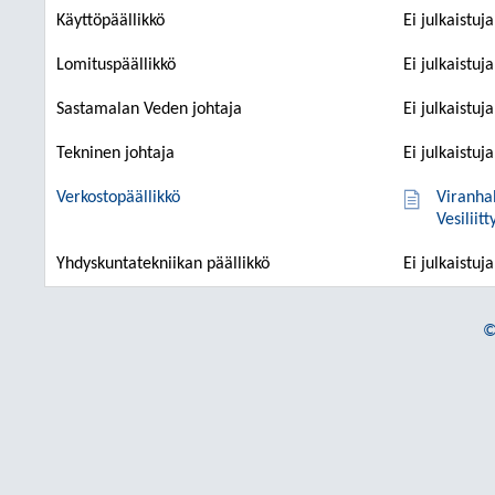
Käyttöpäällikkö
Ei julkaistuj
Lomituspäällikkö
Ei julkaistuj
Sastamalan Veden johtaja
Ei julkaistuj
Tekninen johtaja
Ei julkaistuj
Verkostopäällikkö
Viranha
Vesilii
Yhdyskuntatekniikan päällikkö
Ei julkaistuj
©